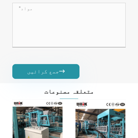
جمع کرائیں

متعلقہ مصنوعات