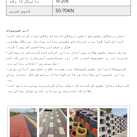
15-20s
سائیکل کا وقت
50-70KN
کمپن فورس
اہم خصوصیات:
- اعلی درستگی: مشین کو اعلی درستگی کے ساتھ بلاکس تیار کرنے کے لئے
ڈیزائن کیا گیا ہے ، اس بات کو یقینی بناتے ہوئے کہ ہر بلاک مطلوبہ
طول و عرض اور وضاحتوں کو پورا کرے۔
- صارف دوست: مشین چلانے میں آسان ہے اور اس کے لئے کم سے کم تربیت کی
ضرورت ہے۔ یہ خصوصیت تجربہ کار اور نوسکھئیے آپریٹرز دونوں کے لئے
ایک بہترین انتخاب بناتی ہے۔
- کومپیکٹ ڈیزائن: مشین کمپیکٹ ہے ، جس سے نقل و حمل میں آسانی ہوتی
ہے اور تعمیراتی مقامات پر قائم کیا جاتا ہے جس کی جگہ محدود ہوتی
ہے۔
- کم دیکھ بھال: مشین کو کم سے کم دیکھ بھال کی ضرورت ہوتی ہے ، جو اسے
چلانے کے لئے بہت ہی سرمایہ کاری مؤثر بناتی ہے۔