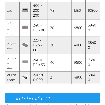
400 ×
10800
1350
7.5
200 ×
بلاک
200
کھوکھ
240 ×
3840
4800
20
لی
115 × 90
0
اینٹ
225 ×
3840
ہموار
112.5 ×
20
4800
0
اینٹ
60
معیار
240 ×
7680
9600
40
ی
115 × 53
0
اینٹ
curbs
200*30
3840
2
4800
tone
0*600
0
تکنیکی وضاحتیں
کنکریٹ بلاک فارم مشین بہت سے لوازمات کے ساتھ آتی ہے جو اس کی