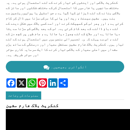
کنکریٹ بلاکس اور اینٹوں کو تیار کرنے کے لئے استعمال ہوتی ہے۔ یہ
مختلف سانچوں یا فارموں کا استعمال کرکے مختلف شکلوں اور سائز کے
بلاکس بنانے کے لئے ڈیزائن کیا گیا ہے ، جو اسٹیل یا پولیوریتھین سے
بنے ہیں۔ مشین سیمنٹ ، ریت اور پانی کا مرکب سڑنا میں ڈال کر کام
کرتی ہے ، اور پھر اس کو کمپیکٹ کرنے اور اسے کسی بلاک میں شکل دینے کے
لئے دباؤ ڈالنے کے بعد کام کرتی ہے۔ اس کے بعد بلاکس کو سڑنا سے ہٹا
دیا جاتا ہے اور علاج کے لئے چھوڑ دیا جاتا ہے ، عام طور پر کچھ دن کے
لئے ، اس سے پہلے کہ وہ تعمیراتی منصوبوں میں استعمال ہونے کے لئے
تیار ہوں۔ کنکریٹ بلاک فارم مشین مستقل معیار اور درستگی کے ساتھ بڑی
مقدار میں اعلی معیار کے بلاکس تیار کرنے کا ایک سرمایہ کاری مؤثر
اور موثر طریقہ ہے۔
انکوائری بھیجیں۔
Facebook
X
WhatsApp
Pinterest
LinkedIn
Share
مصنوعات کی وضاحت
کنکریٹ بلاک فارم مشین