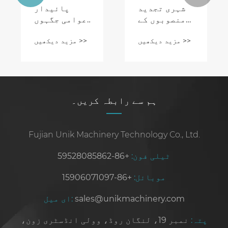
شہری تجدید
پائیدار
منصوبوں کے
عوامی جگہوں
لئے انٹلاک
کے لئے انٹلاک
مزید دیکھیں >>
مزید دیکھیں >>
بلاک مشینوں
بلاک مشینوں
کے فوائد
کی اہمیت
ہم سے رابطہ کریں۔
Fujian Unik Machinery Technology Co., Ltd.
ٹیلی فون:
+86-59528085862
موبائل:
+86-15906071097
sales@unikmachinery.com
ای میل:
پتہ:
نمبر 19، لنگان روڈ، وولی انڈسٹری زون،