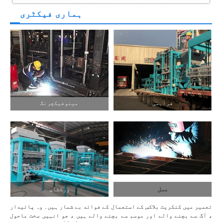
ہماری فیکٹری
فراہمی
مینوفیکچرنگ
عمل
ورکشاپ
تعمیر میں کنکریٹ بلاکس کے استعمال کے فوائد بے شمار ہیں۔ وہ پائیدار
، آگ سے بچنے والے اور موسم سے بچنے والے ہیں ، جو انہیں سخت ماحول