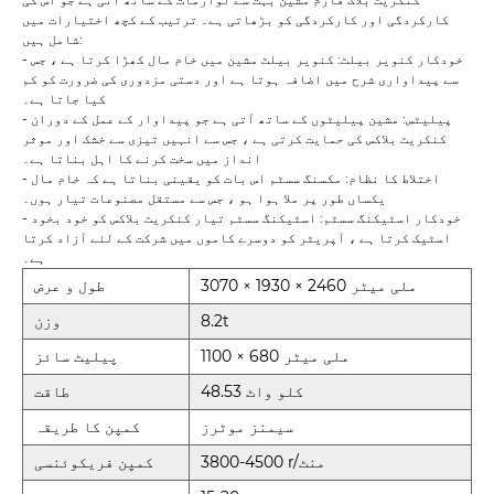
کارکردگی اور کارکردگی کو بڑھاتی ہے۔ ترتیب کے کچھ اختیارات میں
شامل ہیں:
- خودکار کنویر بیلٹ: کنویر بیلٹ مشین میں خام مال کھڑا کرتا ہے ، جس
سے پیداواری شرح میں اضافہ ہوتا ہے اور دستی مزدوری کی ضرورت کو کم
کیا جاتا ہے۔
- پیلیٹس: مشین پیلیٹوں کے ساتھ آتی ہے جو پیداوار کے عمل کے دوران
کنکریٹ بلاکس کی حمایت کرتی ہے ، جس سے انہیں تیزی سے خشک اور موثر
انداز میں سخت کرنے کا اہل بناتا ہے۔
- اختلاط کا نظام: مکسنگ سسٹم اس بات کو یقینی بناتا ہے کہ خام مال
یکساں طور پر ملا ہوا ہو ، جس سے مستقل مصنوعات تیار ہوں۔
- خودکار اسٹیکنگ سسٹم: اسٹیکنگ سسٹم تیار کنکریٹ بلاکس کو خود بخود
اسٹیک کرتا ہے ، آپریٹر کو دوسرے کاموں میں شرکت کے لئے آزاد کرتا
ہے۔
3070 × 1930 × 2460 ملی میٹر
طول و عرض
8.2t
وزن
1100 × 680 ملی میٹر
پیلیٹ سائز
48.53 کلو واٹ
طاقت
سیمنز موٹرز
کمپن کا طریقہ
3800-4500 r/منٹ
کمپن فریکوئنسی