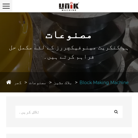
مصنوعات
ہم کنکریٹ مینوفیکچررز کے لئے مکمل حل
فراہم کرتے ہیں۔
گھر
Block Making Machine
بلاک مشین
مصنوعات