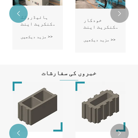


ہائیڈرولک
خودکار
کنکریٹ اینٹ
کنکریٹ اینٹ
بنانے والی
بنانے والی
مزید دیکھیں >>
مشین
مزید دیکھیں >>
مشین
خبروں کی سفارشات

