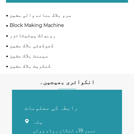
سرو بلاک بنانے والی مشین
Block Making Machine
روبوٹک پیلیٹائزر
کھوکھلی بلاک مشین
سیمنٹ بلاک مشین
کنکریٹ بلاک مشین
انکوائری بھیجیں۔
رابطہ کی معلومات
پتہ

نمبر 19، لنگان روڈ، وولی