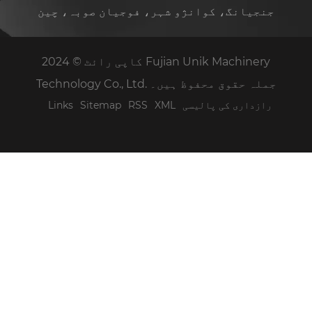
جنجیانگ، کوانژو شہر، فوجیان صوبہ، چین
کاپی رائٹ © 2024 Fujian Unik Machinery
Technology Co., Ltd. جملہ حقوق محفوظ ہیں۔
رازداری کی پالیسی
XML
RSS
Sitemap
Links