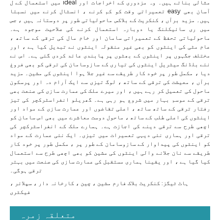
میں استعمال کے ل ideal مثالی بناتے ہیں۔ وہ مزدوری کے اخراجات اور
تعمیراتی وقت کو کم کرنے ، انسٹال کرنے میں نسبتا easy آسان بھی
ہیں۔ مزید برآں ، کنکریٹ کے بلاکس ماحولیاتی طور پر دوستانہ ہیں ، جس
میں ری سائیکلنگ یا دوبارہ استعمال کرنے کی صلاحیت موجود ہے۔
ماحولیاتی تحفظ کے تعمیراتی سامان اور خام مال کی ترقی کے ساتھ ،
عام مٹی کی اینٹوں کو بھی غیر منقولہ اینٹوں نے تبدیل کیا ہے ، اور
مختلف جگہوں پر اینٹوں کے بھٹوں پر پابندی عائد کردی گئی ہے۔ اس نے
نئے بلڈنگ میٹریل اینٹوں کی تیاری کے سازوسامان کی ترقی کو بھی فروغ
دیا ، مکمل طور پر خود کار طریقے سے غیر جلا ہوا اینٹوں کی مشین۔ مزید
برآں ، معیشت کی ترقی کے ساتھ ، لوگ تیزی سے ایک آرام دہ اور پرسکون
ماحول کی تعمیل کر رہے ہیں ، اور میرے ملک کی عمارت سازی کی صنعت بھی
ترقی کے موسم بہار میں شروع ہو رہی ہے۔ گھریلو انفراسٹرکچر کی تیز
رفتار ترقی کے ساتھ ساتھ ، اعلی تقاضوں اور عمارت سازی کے مواد اور
اینٹوں کی اعلی طلب کے ساتھ ، ماحول دوست معاشرے میں بھی اس سامان کو
اچھی طرح سے ترقی دینے کی اجازت ہے۔ ہمارے ملک کے انفراسٹرکچر کی
ترقی اور ہماری نئی دیہی تعمیرات میں تیزی۔ ایک نئی عمارت کے مواد
کو اینٹوں کی پیداوار کے سازوسامان کے طور پر ، مکمل طور پر خود کار
طریقے سے نان جلانے والی اینٹوں کی مشین کو بھی اچھی طرح سے استعمال
کیا گیا ہے ، اور یقینا ہماری مستقبل کی عمارت سازی کی صنعت میں بہتر
ترقی ہوگی۔
ہاٹ ٹیگز: کنکریٹ بلاک فارم مشین ، چین ، کارخانہ دار ، سپلائر ،
فیکٹری
متعلقہ زمرہ