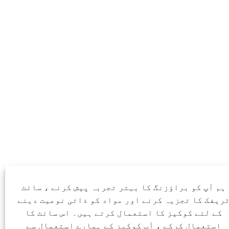
ہم آپ کو براؤزنگ کا بہتر تجربہ پیش کرنے ، سائٹ
ریفک کا تجزیہ کرنے اور مواد کو ذاتی نوعیت دینے
کے لئے کوکیز کا استعمال کرتے ہیں۔ اس سائٹ کا
استعمال کرکے ، آپ کوکیز کے ہمارے استعمال سے