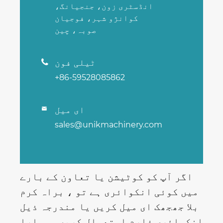
انڈسٹری زون، جنجیانگ،
کوانژو شہر، فوجیان
صوبہ، چین
ٹیلی فون

+86-59528085862
ای میل

sales@unikmachinery.com
اگر آپ کو کوٹیشن یا تعاون کے بارے
میں کوئی انکوائری ہے تو ، براہ کرم
بلا جھجھک ای میل کریں یا مندرجہ ذیل
انکوائری فارم استعمال کریں۔ ہمارا