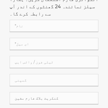
سیلز نمائندہ 24 گھنٹوں کے اندر آپ
سے رابطہ کرے گا۔