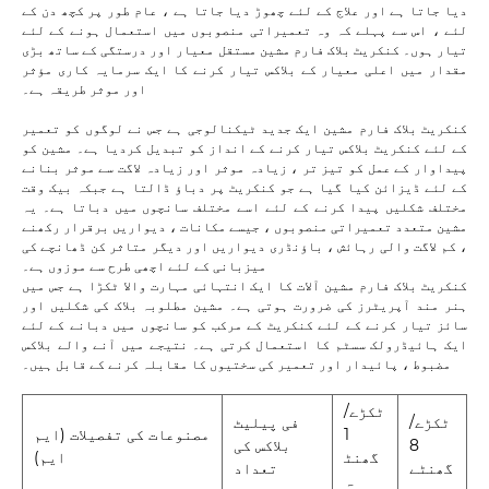
دیا جاتا ہے اور علاج کے لئے چھوڑ دیا جاتا ہے ، عام طور پر کچھ دن کے
لئے ، اس سے پہلے کہ وہ تعمیراتی منصوبوں میں استعمال ہونے کے لئے
تیار ہوں۔ کنکریٹ بلاک فارم مشین مستقل معیار اور درستگی کے ساتھ بڑی
مقدار میں اعلی معیار کے بلاکس تیار کرنے کا ایک سرمایہ کاری مؤثر
اور موثر طریقہ ہے۔
کنکریٹ بلاک فارم مشین ایک جدید ٹیکنالوجی ہے جس نے لوگوں کو تعمیر
کے لئے کنکریٹ بلاکس تیار کرنے کے انداز کو تبدیل کردیا ہے۔ مشین کو
پیداوار کے عمل کو تیز تر ، زیادہ موثر اور زیادہ لاگت سے موثر بنانے
کے لئے ڈیزائن کیا گیا ہے
جو کنکریٹ پر دباؤ ڈالتا ہے جبکہ بیک وقت
مختلف شکلیں پیدا کرنے کے لئے اسے مختلف سانچوں میں دباتا ہے۔ یہ
مشین متعدد تعمیراتی منصوبوں ، جیسے مکانات ، دیواریں برقرار رکھنے
، کم لاگت والی رہائش ، باؤنڈری دیواریں اور دیگر متاثر کن ڈھانچے کی
میزبانی کے لئے اچھی طرح سے موزوں ہے۔
کنکریٹ بلاک فارم مشین آلات کا ایک انتہائی مہارت والا ٹکڑا ہے جس میں
ہنر مند آپریٹرز کی ضرورت ہوتی ہے۔ مشین مطلوبہ بلاک کی شکلیں اور
سائز تیار کرنے کے لئے کنکریٹ کے مرکب کو سانچوں میں دبانے کے لئے
ایک ہائیڈرولک سسٹم کا استعمال کرتی ہے۔ نتیجے میں آنے والے بلاکس
مضبوط ، پائیدار اور تعمیر کی سختیوں کا مقابلہ کرنے کے قابل ہیں۔
ٹکڑے/
ٹکڑے/
فی پیلیٹ
1
مصنوعات کی تفصیلات (ایم
8
بلاکس کی
گھنٹ
ایم)
گھنٹے
تعداد
ہ