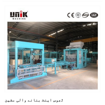
ٹھوس اینٹ بنانے والی مشین