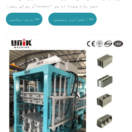
میں بڑے پیمانے پر استعمال ہوتی ہیں۔
انکوائری بھیجیں۔ >>
مزید دیکھیں >>