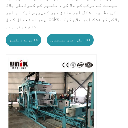
سیمنٹ کے مرکب کو ملا کر ، مکسچر کو کھوکھلی بلاک
کی مطلوبہ شکل اور سائز میں کمپریس کرکے ، اور
پھر استعمال کے ل locks بلاکس کو خشک اور علاج کرکے
کام کرتی ہے۔
انکوائری بھیجیں۔ >>
مزید دیکھیں >>