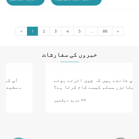
«
1
2
3
4
5
...
86
»
خبروں کی سفارشات