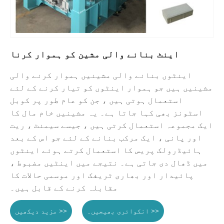
اینٹ بنانے والی مشین کو ہموار کرنا
اینٹوں بنانے والی مشینیں ہموار کرنے والی
مشینیں ہیں جو ہموار اینٹوں کو تیار کرنے کے لئے
استعمال ہوتی ہیں ، جن کو عام طور پر کوبل
اسٹونز بھی کہا جاتا ہے۔ یہ مشینیں خام مال کا
ایک مجموعہ استعمال کرتی ہیں ، جیسے سیمنٹ ، ریت
اور پانی ، ایک مرکب بنانے کے لئے جو اس کے بعد
ہائیڈرولک پریس کا استعمال کرتے ہوئے اینٹوں
میں ڈھال دی جاتی ہے۔ نتیجے میں اینٹیں مضبوط ،
پائیدار اور بھاری ٹریفک اور موسمی حالات کا
مقابلہ کرنے کے قابل ہیں۔
انکوائری بھیجیں۔ >>
مزید دیکھیں >>