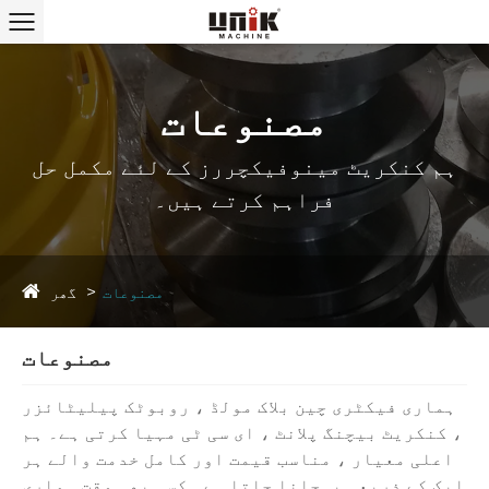
مصنوعات
ہم کنکریٹ مینوفیکچررز کے لئے مکمل حل
فراہم کرتے ہیں۔
گھر
مصنوعات
مصنوعات
ہماری فیکٹری چین بلاک مولڈ ، روبوٹک پیلیٹائزر
، کنکریٹ بیچنگ پلانٹ ، ای سی ٹی مہیا کرتی ہے۔ ہم
اعلی معیار ، مناسب قیمت اور کامل خدمت والے ہر
ایک کے ذریعہ پہچانا جاتا ہے۔ کسی بھی وقت ہماری