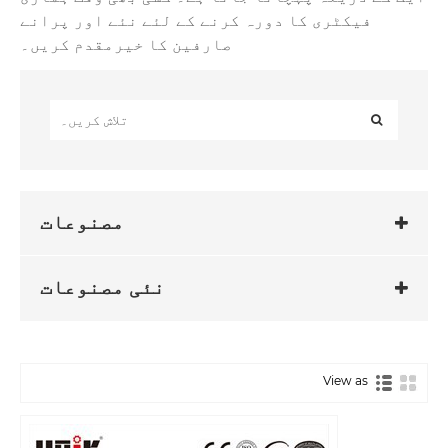
فیکٹری کا دورہ کرنے کے لئے نئے اور پرانے
صارفین کا خیرمقدم کریں۔
مصنوعات
نئی مصنوعات
View as