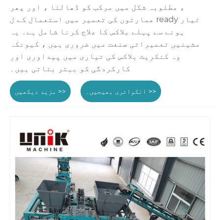
، مطلوبہ شکل میں مرکب کو ڈھالنا ، اور پھر
عمارتوں کی تعمیر میں استعمال کے ل ready تیار
ہونے سے پہلے بلاکس کا علاج کرنا شامل ہے۔ یہ
مشینیں تعمیراتی صنعت میں ضروری ہیں ، کیونکہ
وہ کنکریٹ بلاکس کی تیاری میں پیداوری اور
کارکردگی کو بہتر بناتی ہیں۔
انکوائری بھیجیں۔ >>
مزید دیکھیں >>