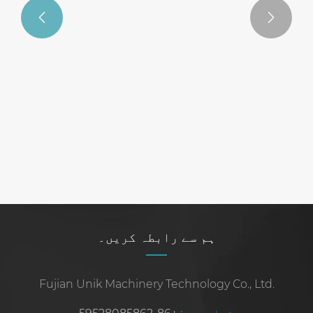


کیا آپ جانتے ہیں کہ چین اترتے ہوئے
پیلیٹائزر سسٹم کیسے کام کرتا ہے؟
مزید دیکھیں >>
ہم سے رابطہ کریں۔
Fujian Unik Machinery Technology Co., Ltd.