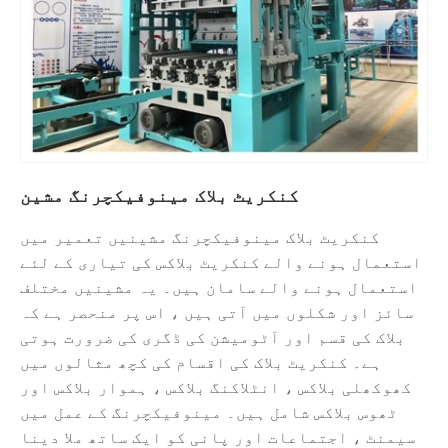
کنکریٹ بلاک مینوفیکچرنگ مشین
کنکریٹ بلاک مینوفیکچرنگ مشینیں تعمیر میں
استعمال ہونے والے کنکریٹ بلاکس کی تیاری کے لئے
استعمال ہونے والے سامان ہیں۔ یہ مشینیں مختلف
سائز اور شکلوں میں آتی ہیں ، اس پر منحصر ہے کہ
بلاک کی قسم اور آٹومیشن کی ڈگری کی ضرورت ہوتی
ہے۔ کنکریٹ بلاک کی اقسام کی کچھ مثالوں میں
کھوکھلی بلاکس ، انٹلاکنگ بلاکس ، ہموار بلاکس اور
ٹھوس بلاکس شامل ہیں۔ مینوفیکچرنگ کے عمل میں
سیمنٹ ، اجتماعات اور پانی کو ایک ساتھ ملا دینا