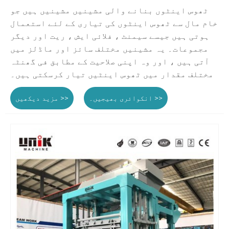
ٹھوس اینٹوں بنانے والی مشینیں مشینیں ہیں جو
خام مال سے ٹھوس اینٹوں کی تیاری کے لئے استعمال
ہوتی ہیں جیسے سیمنٹ ، فلائی ایش ، ریت اور دیگر
مجموعات۔ یہ مشینیں مختلف سائز اور ماڈلز میں
آتی ہیں ، اور وہ اپنی صلاحیت کے مطابق فی گھنٹہ
مختلف مقدار میں ٹھوس اینٹیں تیار کرسکتی ہیں۔
انکوائری بھیجیں۔ >>
مزید دیکھیں >>