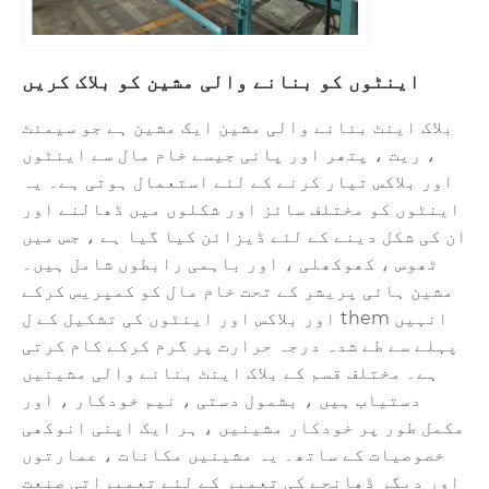
اینٹوں کو بنانے والی مشین کو بلاک کریں
بلاک اینٹ بنانے والی مشین ایک مشین ہے جو سیمنٹ
، ریت ، پتھر اور پانی جیسے خام مال سے اینٹوں
اور بلاکس تیار کرنے کے لئے استعمال ہوتی ہے۔ یہ
اینٹوں کو مختلف سائز اور شکلوں میں ڈھالنے اور
ان کی شکل دینے کے لئے ڈیزائن کیا گیا ہے ، جس میں
ٹھوس ، کھوکھلی ، اور باہمی رابطوں شامل ہیں۔
مشین ہائی پریشر کے تحت خام مال کو کمپریس کرکے
اور بلاکس اور اینٹوں کی تشکیل کے ل them انہیں
پہلے سے طے شدہ درجہ حرارت پر گرم کرکے کام کرتی
ہے۔ مختلف قسم کے بلاک اینٹ بنانے والی مشینیں
دستیاب ہیں ، بشمول دستی ، نیم خودکار ، اور
مکمل طور پر خودکار مشینیں ، ہر ایک اپنی انوکھی
خصوصیات کے ساتھ۔ یہ مشینیں مکانات ، عمارتوں
اور دیگر ڈھانچے کی تعمیر کے لئے تعمیراتی صنعت