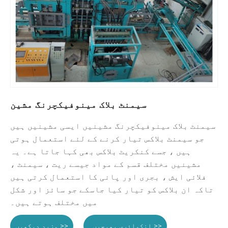
سیمنٹ بلاک مینوفیکچرنگ مشین
سیمنٹ بلاک مینوفیکچرنگ مشینیں ایسی مشینیں ہیں
جو سیمنٹ بلاکس تیار کرنے کے لئے استعمال ہوتی
ہیں ، جسے کنکریٹ بلاکس بھی کہا جاتا ہے۔ یہ
مشینیں مختلف قسم کے مواد جیسے ریت ، سیمنٹ ،
فلائی ایش ، بجری اور پانی کا استعمال کرتی ہیں
تاکہ ان بلاکس کو تیار کیا جاسکے جو سائز اور شکل
میں مختلف ہوتے ہیں۔
انکوائری بھیجیں۔ >>
مزید دیکھیں >>