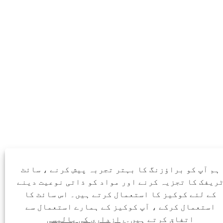
ہم آپ کو براؤزنگ کا بہتر تجربہ پیش کرنے ، سائٹ
ریفک کا تجزیہ کرنے اور مواد کو ذاتی نوعیت دینے
کے لئے کوکیز کا استعمال کرتے ہیں۔ اس سائٹ کا
استعمال کرکے ، آپ کوکیز کے ہمارے استعمال سے
اتفاق کرتے ہیں۔
رازداری کی پالیسی