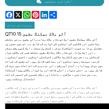
انکوائری بھیجیں۔
Facebook
X
WhatsApp
Pinterest
LinkedIn
Share
مصنوعات کی وضاحت
QT10 15 آٹو بلاک میکنگ مشین
آٹو بلاک میکنگ مشین ایک خودکار بلاک بنانے والی مشین ہے جو مختلف
وضاحتوں اور شکلوں کی اینٹوں کی تیاری کے قابل ہے۔ اس میں حصوں پر
مشتمل ہوتا ہے جیسے الیکٹرک موٹر ، کنٹرول سسٹم ، ایک کمپریشن سسٹم
، اور ایک سڑنا۔ خودکار بلاک بلڈنگ مشین مختلف قسم کے بلاکس تیار
کرسکتی ہے ، جس میں کنکریٹ بلاکس ، کھوکھلی اینٹوں ، ٹھوس اینٹوں ،
کربس ، سیمنٹ ریمپ اینٹوں اور بہت کچھ شامل ہیں۔ اس مشین کے فوائد
میں موثر پیداوار ، آسان آپریشن ، اور مزدوری کے اخراجات میں بہت کم
شامل ہیں۔ یہ اعلی معیار ، اعلی طاقت اور پائیدار بلاکس پیدا کرسکتا
ہے ، جو عمارتوں ، سڑکوں ، باغات اور دیگر شعبوں کی تعمیر کے لئے
استعمال ہوسکتے ہیں۔
آٹو بلاک بنانے والی مشین بیرونی بلاکس ، اندرونی دیوار کے بلاکس ،
پھولوں کی دیوار کے بلاکس ، فرش بلاکس ، بیر بلاکس ، انٹلاکنگ بلاکس اور
سڑک کے کنارے بلاکس کی ایک وسیع رینج تیار کرتی ہے۔ مخلوط سطح کے حصے
رنگین فرش اینٹوں کو بھی تیار کرسکتے ہیں۔