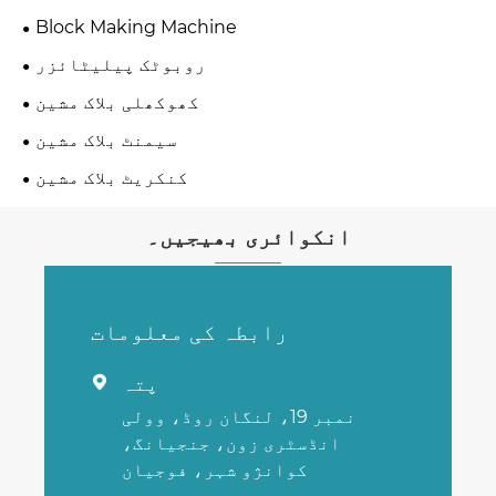
Block Making Machine
روبوٹک پیلیٹائزر
کھوکھلی بلاک مشین
سیمنٹ بلاک مشین
کنکریٹ بلاک مشین
انکوائری بھیجیں۔
رابطہ کی معلومات
پتہ

نمبر 19، لنگان روڈ، وولی
انڈسٹری زون، جنجیانگ،
کوانژو شہر، فوجیان