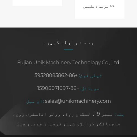
مشین -
مزید دیکھیں >>
تعمیراتی
مواد کی
پیداوار کا
مستقبل
ہم سے رابطہ کریں۔
Fujian Unik Machinery Technology Co., Ltd.
ٹیلی فون:
+86-59528085862
موبائل:
+86-15906071097
sales@unikmachinery.com
ای میل:
پتہ:
نمبر 19، لنگان روڈ، وولی انڈسٹری زون،
جنجیانگ، کوانژو شہر، فوجیان صوبہ، چین