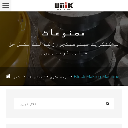
مصنوعات
ہم کنکریٹ مینوفیکچررز کے لئے مکمل حل
فراہم کرتے ہیں۔
گھر
Block Making Machine
بلاک مشین
مصنوعات