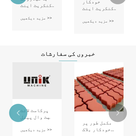
خودکار
کنکریٹ اینٹ
کنکریٹ اینٹ
بنانے والی
بنانے والی
مزید دیکھیں >>
مشین
مزید دیکھیں >>
مشین
خبروں کی سفارشات
پرکاسٹ لائٹ


ویٹ وال پینل
مکمل طور پر
مشین کو کیسے
خودکار بلاک
مزید دیکھیں >>
منتخب کریں؟