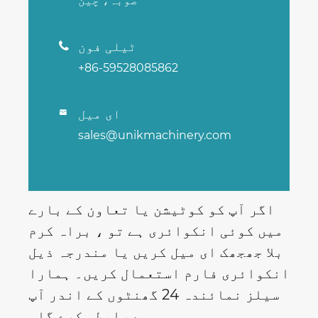
صوبہ، چین
ٹیلی فون

+86-59528085862
ای میل

sales@unikmachinery.com
اگر آپ کو کوٹیشن یا تعاون کے بارے
میں کوئی انکوائری ہے تو ، براہ کرم
بلا جھجھک ای میل کریں یا مندرجہ ذیل
انکوائری فارم استعمال کریں۔ ہمارا
سیلز نمائندہ 24 گھنٹوں کے اندر آپ
سے رابطہ کرے گا۔