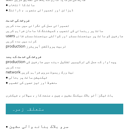
◆ سائٹ کا انتخاب
◆ ڈیزائن اور تعمیراتی منصوبہ ، ڈرائنگ
فروخت کی خدمت
تعمیراتی عمل کی نگرانی میں مدد کریں
سائٹ پر رہنمائی کی تنصیب ، کمیشننگ کا سامان فراہم کریں
users صارفین کو سائٹ پر مینجمنٹ سسٹم اور کوالٹی مینجمنٹ سسٹم قائم
کرنے میں مدد کریں
production تربیت پروڈکشن آپریٹرز
فروخت کی خدمت کے بعد
production پیداوار کے عمل کی ترکیبیں تشکیل دینے میں صارفین کی
مدد کریں
network نیٹ ورک ریموٹ سروس فراہم کریں
◆ ٹیکنیشن سائٹ پر بحالی
◆ محفوظ اور تیز حصوں کی تقسیم
ہاٹ ٹیگز: آٹو بلاک میکنگ مشین ، چین ، صنعت کار ، سپلائر ، فیکٹری
متعلقہ زمرہ
سرو بلاک بنانے والی مشین