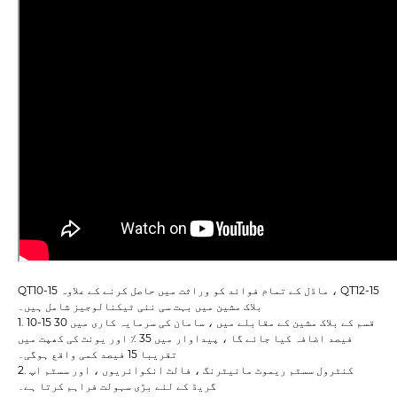
QT10-15 ماڈل کے تمام فوائد کو وراثت میں حاصل کرنے کے علاوہ ، QT12-15
بلاک مشین میں بہت سی نئی ٹیکنالوجیز شامل ہیں۔
1. 10-15 قسم کے بلاک مشین کے مقابلے میں ، سامان کی سرمایہ کاری میں 30
فیصد اضافہ کیا جائے گا ، پیداوار میں 35 ٪ اور یونٹ کی کھپت میں
تقریبا 15 فیصد کمی واقع ہوگی۔
2. کنٹرول سسٹم ریموٹ مانیٹرنگ ، فالٹ انکوائریوں ، اور سسٹم اپ
گریڈ کے لئے بڑی سہولت فراہم کرتا ہے۔