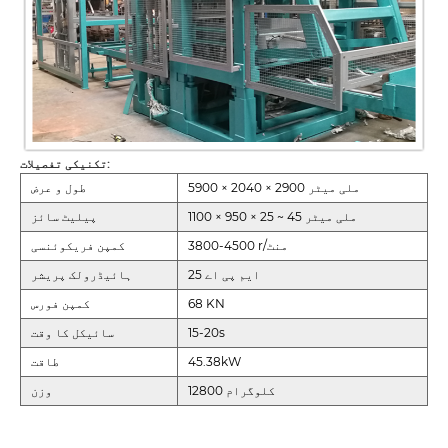
تکنیکی تفصیلات:
5900 × 2040 × 2900 ملی میٹر
طول و عرض
1100 × 950 × 25 ~ 45 ملی میٹر
پیلیٹ سائز
3800-4500 r/منٹ
کمپن فریکوئنسی
25 ایم پی اے
ہائیڈرولک پریشر
68 KN
کمپن فورس
15-20s
سائیکل کا وقت
45.38kW
طاقت
12800 کلوگرام
وزن