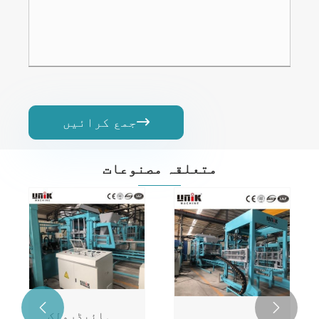
جمع کرائیں

متعلقہ مصنوعات


ہائیڈرولک