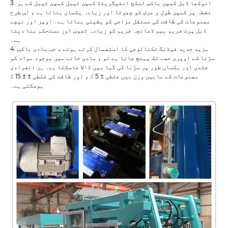
3. انوکھا ڈبل ​​کمپن باکس لنکج انٹیگریٹڈ کمپن ٹیبل کمپن ٹیبل کے ہر
نقطہ پر کمپن طول و عرض کو چھوٹا اور زیادہ یکساں بناتا ہے ، اس طرح
مصنوعات کی طاقت کی مستقل مزاجی کو یقینی بناتا ہے۔ اوپر اور نیچے
ڈبل پرت فریم بیم ڈھانچہ فریم کو زیادہ ٹھوس اور مستحکم بنا دیتا
ہے۔
4. مزید جدید فیڈنگ ٹکنالوجی کا استعمال کرتے ہوئے ، جب مادی باکس
سڑنا کے اوپری حصے تک پہنچ جاتا ہے تو ، مادی خانے میں موجود مواد کو
جلدی اور یکساں طور پر سڑنا کی گہا میں ڈالا جاسکتا ہے۔ ہر انفرادی
مصنوعات کے مابین وزن میں غلطی ± 5 ٪ ، اور طاقت کی غلطی ± ± 15 ٪
ہوسکتی ہے۔