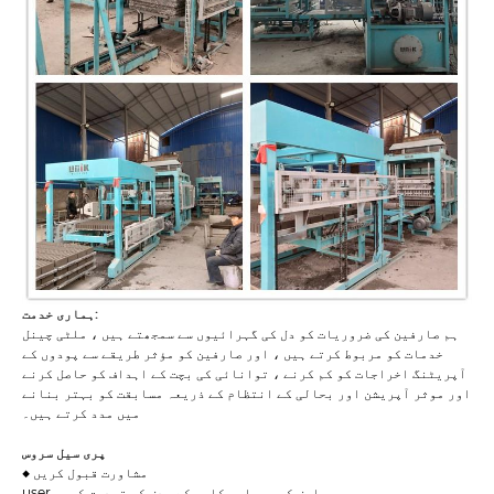
ہماری خدمت:
ہم صارفین کی ضروریات کو دل کی گہرائیوں سے سمجھتے ہیں ، ملٹی چینل
خدمات کو مربوط کرتے ہیں ، اور صارفین کو مؤثر طریقے سے پودوں کے
آپریٹنگ اخراجات کو کم کرنے ، توانائی کی بچت کے اہداف کو حاصل کرنے
اور موثر آپریشن اور بحالی کے انتظام کے ذریعہ مسابقت کو بہتر بنانے
میں مدد کرتے ہیں۔
پری سیل سروس
◆ مشاورت قبول کریں
user صارف کی سرمایہ کاری کے ہدف کی تصدیق کریں