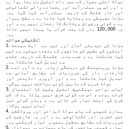
مولڈ اعلی معیار کے مصر دات اسٹیل سے بنا ہوا ہے
، اور اس پر عملدرآمد اور بجھانے والی ٹکنالوجی
اور تار کٹنگ کے ذریعہ عملدرآمد کیا گیا ہے۔
سڑنا مضبوطی سے ویلڈیڈ کیا جاتا ہے ، سطح ہموار
ہے ، کوئی ورچوئل ویلڈنگ کا رجحان نہیں ہے ، اور
یہ 120،000 بار کے بعد خراب یا پہنا نہیں جاتا
ہے۔
تکنیکی فوائد:
1. سڑنا کی تبدیلی آسان اور تیز ہے۔ ایک سیمنٹ
اینٹوں کی مشین کو سانچوں کے متعدد سیٹوں سے لیس
کیا جاسکتا ہے ، جسے سادہ فکسنگ کے ذریعہ جلدی
سے تبدیل کیا جاسکتا ہے۔
2. سڑنا پروسیسنگ کی درستگی زیادہ ہے ، اور اسے
کارخانہ دار کی ضروریات کے مطابق آسانی سے
تبدیل کیا جاسکتا ہے ، اور اوپری انڈینٹر اور
مولڈ فریم کے مابین کوئی مماثلت نہیں ہوگی۔
3. لباس مزاحم مینگنیج اسٹیل پلیٹ کا استعمال
کرتے ہوئے ، اس سے کوئی فرق نہیں پڑتا ہے کہ کس
طرح کی اینٹ تیار کی جاتی ہے ، وہاں کوئی تیز
لباس نہیں ہوگا۔
4. ہماری کمپنی کے پاس مولڈ ڈیزائن اور پروڈکشن
میں تجربہ اور ٹکنالوجی ہے ، اور وہ صارفین کی
ضروریات کے مطابق معقول منصوبہ تیار کرسکتی ہے۔
5. ہماری کمپنی سانچوں کی بڑے پیمانے پر پیداوار