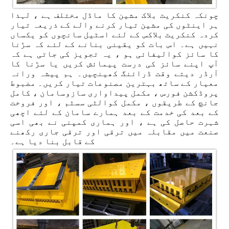
چونکہ کنکریٹ بلاک مشین کا ماڈل مختلف ہے ، لہذا
ہر اینٹوں کی مشین تیار کرنے والے کے ذریعہ تیار
کردہ کنکریٹ بلاکس کے لئے اسٹیل سانچوں کو یکساں
نہیں ہے۔ اس بات کو یقینی بنانے کے لئے کہ سڑنا
کا سائز کوالیفائی ہو ، یہ تجویز کی جاتی ہے کہ
آپ اپنے سائز کی درست پیمائش کریں یا سڑنا کا
آرڈر دیتے وقت ڈرائنگ کھینچیں۔ ہم پیشہ ورانہ
معیار کے ساتھ بہترین مصنوعات تیار کریں۔ مضبوط
پروڈکشن فورس ، مکمل پیداواری سازوسامان ، کامل
جانچ کے طریقوں ، مکمل کوالٹی سسٹم ، اور فروخت
کے بعد کی خدمت کے بعد ہمارے سامان کے لئے اچھی
شہرت حاصل کی ہے ، اور ہماری کمپنی نے بھی اسی
صنعت میں مقابلہ میں ترقی اور ترقی جاری رکھنے
کے قابل بنا دیا ہے۔