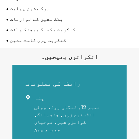
برک مشین پیلیٹ
بلاک مشین کے لوازمات
کنکریٹ مکسنگ بیچنگ پلانٹ
کنکریٹ پری کاسٹ مشین
انکوائری بھیجیں۔
رابطہ کی معلومات
پتہ

نمبر 19، لنگان روڈ، وولی
انڈسٹری زون، جنجیانگ،
کوانژو شہر، فوجیان
صوبہ، چین