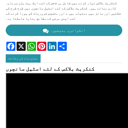
کنکریٹ بلاکس تیار کرنے میں شامل ہر شخص کے لئے ایک بہت بڑی سرمایہ
کاری بناتے ہیں۔ کنکریٹ بلاکس کے لئے اسٹیل سانچوں میں طرح طرح کی
شکلیں اور سائز میں دستیاب ہیں ، اور مخصوص ضروریات کو پورا کرنے کے
لئے اپنی مرضی کے مطابق بنایا جاسکتا ہے۔
انکوائری بھیجیں۔
Facebook
X
WhatsApp
Pinterest
LinkedIn
Share
مصنوعات کی وضاحت
کنکریٹ بلاکس کے لئے اسٹیل سانچوں