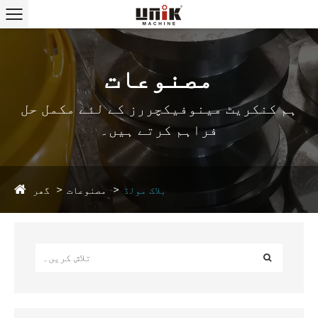
مصنوعات
ہم کنکریٹ مینوفیکچررز کے لئے مکمل حل
فراہم کرتے ہیں۔
گھر
بلاک مولڈ
مصنوعات