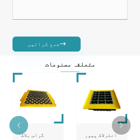
جمع کرائیں

متعلقہ مصنوعات


انٹرلاک پیور
گراس بلاک