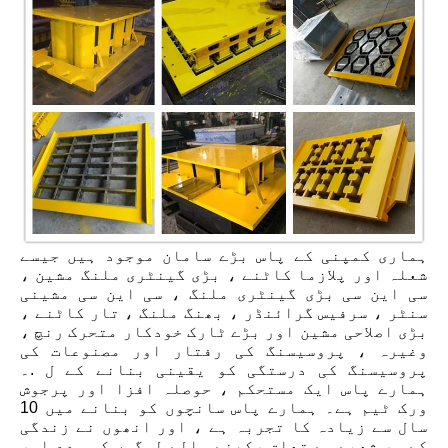
ہماری کمپنی کے پاس بڑے سامان موجود ہیں جیسے
شعلہ اور پلازما کاٹنے ، بڑی گینٹری ملنگ مشین ،
سی این سی بڑی گینٹری ملنگ ، سی این سی مشینی
سنٹر ، سرفیس گرائنڈر ، بھنگ ملنگ ، تار کاٹنے ،
بڑی اصلاحی مشین اور بڑے ٹارک خودکار متحرک رنچ ،
وغیرہ ، پروسیسنگ کی رفتار اور مصنوعات کی
پروسیسنگ کی درستگی کو یقینی بنانے کے ل .۔
ہمارے پاس ایک مستحکم ، حوصلہ افزا اور پرجوش
ورک ٹیم ہے۔ ہمارے پاس سانچوں کو بنانے میں 10
سال سے زیادہ کا تجربہ ہے ، اور انھوں نے زندگی
کے ہر شعبے سے تعلق رکھنے والے لوگوں کی مدد اور