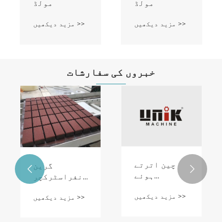
مولڈ
مولڈ
مزید دیکھیں >>
مزید دیکھیں >>
خبروں کی سفارشات
چین اترتے
گرین


ہوئے
انفراسٹرکچر
پیلیٹائزر
کی مانگ میں
مزید دیکھیں >>
سسٹم کا
مزید دیکھیں >>
اضافے کے
انتخاب کیسے
ساتھ ہی گراس
کریں؟
پیور مولڈز