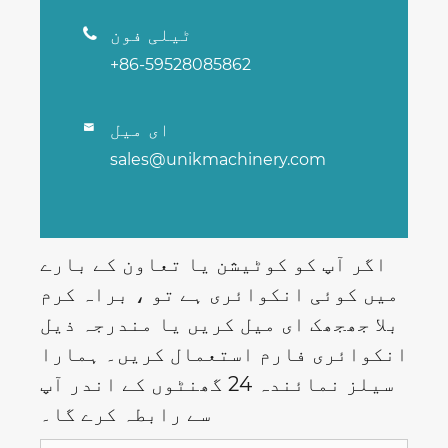
ٹیلی فون

+86-59528085862
ای میل

sales@unikmachinery.com
اگر آپ کو کوٹیشن یا تعاون کے بارے
میں کوئی انکوائری ہے تو ، براہ کرم
بلا جھجھک ای میل کریں یا مندرجہ ذیل
انکوائری فارم استعمال کریں۔ ہمارا
سیلز نمائندہ 24 گھنٹوں کے اندر آپ
سے رابطہ کرے گا۔