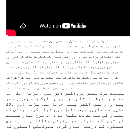
کنکریٹ بلاکس کے لئے اسٹیل سانچوں میں سخت ، پائیدار اور دیرپا
سانچوں ہیں جو خاص طور پر مختلف سائز اور شکلوں کے کنکریٹ بلاکس تیار
کرنے کے لئے تیار کیے گئے ہیں۔ یہ اسٹیل سانچیں پہننے اور پھاڑنے کے
لئے انتہائی مزاحم ہیں ، اور اعلی معیار کے کنکریٹ بلاکس کی تیز اور
موثر پیداوار کے لئے مثالی ہیں۔ وہ اعلی درجے کے اسٹیل سے بنے ہیں
اور طویل عرصے تک قائم رہنے کے لئے تیار کیے گئے ہیں ، جس سے وہ
کنکریٹ بلاکس تیار کرنے میں شامل ہر شخص کے لئے ایک بہت بڑی سرمایہ
کاری بناتے ہیں۔ کنکریٹ بلاکس کے لئے اسٹیل سانچوں میں طرح طرح کی
شکلیں اور سائز میں دستیاب ہیں ، اور مخصوص ضروریات کو پورا کرنے کے
لئے اپنی مرضی کے مطابق بنایا جاسکتا ہے۔
سیمنٹ برک مشین پروڈکشن لائن میں ، سڑنا ایک اہم
مقام پر قبضہ کرتا ہے ، اور یہ ایک جزو بھی ہے جو
پیداوار میں اکثر پہنا جاتا ہے۔ سڑنا اور بلاک
مشین کے مابین صرف کامل میچ تیار کردہ بلاکس کے
معیار کی ضمانت دے سکتا ہے ، اس طرح تیار سیمنٹ
اینٹوں کے معیار کو یقینی بناتا ہے۔ ہماری
فیکٹری کے ذریعہ تیار کردہ کھوکھلی اینٹوں کا