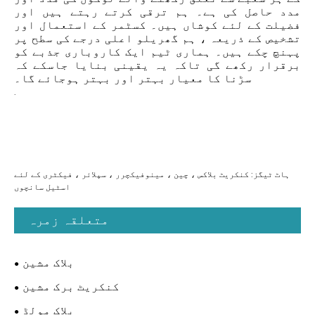
مدد حاصل کی ہے۔ ہم ترقی کرتے رہتے ہیں اور
فضیلت کے لئے کوشاں ہیں۔ کسٹمر کے استعمال اور
تشخیص کے ذریعہ ، ہم گھریلو اعلی درجے کی سطح پر
پہنچ چکے ہیں۔ ہماری ٹیم ایک کاروباری جذبے کو
برقرار رکھے گی تاکہ یہ یقینی بنایا جاسکے کہ
سڑنا کا معیار بہتر اور بہتر ہوجائے گا۔
.
ہاٹ ٹیگز: کنکریٹ بلاکس ، چین ، مینوفیکچرر ، سپلائر ، فیکٹری کے لئے
اسٹیل سانچوں
متعلقہ زمرہ
بلاک مشین
کنکریٹ برک مشین
بلاک مولڈ