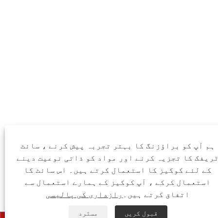
ہم آپ کو براؤزنگ کا بہتر تجربہ پیش کرنے ، سائٹ
ریفک کا تجزیہ کرنے اور مواد کو ذاتی نوعیت دینے
کے لئے کوکیز کا استعمال کرتے ہیں۔ اس سائٹ کا
استعمال کرکے ، آپ کوکیز کے ہمارے استعمال سے
اتفاق کرتے ہیں۔
رازداری کی پالیسی
قبول کریں
مسترد