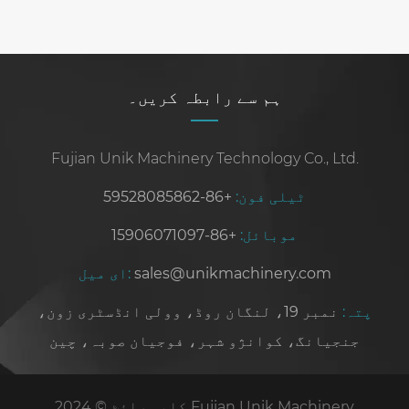
بیرونی
منڈیوں میں
کرشن حاصل
کرتے ہیں۔
ہم سے رابطہ کریں۔
Fujian Unik Machinery Technology Co., Ltd.
ٹیلی فون:
+86-59528085862
موبائل:
+86-15906071097
sales@unikmachinery.com
ای میل:
پتہ:
نمبر 19، لنگان روڈ، وولی انڈسٹری زون،
جنجیانگ، کوانژو شہر، فوجیان صوبہ، چین
کاپی رائٹ © 2024 Fujian Unik Machinery