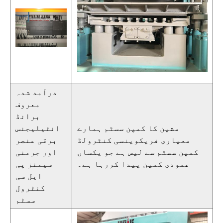
درآمد شدہ
معروف
برانڈ
مشین کا کمپن سسٹم ہمارے
انٹیلیجنس
معیاری فریکوینسی کنٹرولڈ
برقی عنصر
کمپن سسٹم سے لیس ہے جو یکساں
اور جرمنی
عمودی کمپن پیدا کررہا ہے۔
سیمنز پی
ایل سی
کنٹرول
سسٹم