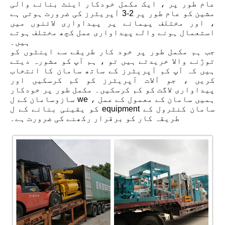
عام طور پر ، ایک مکمل خودکار اینٹ بنانے والی
مشین کو عام طور پر 2-3 آپریٹرز کی ضرورت ہوتی ہے
، اور مختلف پیمانے پر پیداواری لائنوں میں
استعمال ہونے والے پیداواری عمل کچھ مختلف ہوتے
ہیں۔
جب ہم مکمل طور پر خود کار طریقے سے اینٹوں کو
توڑنے والا خریدتے ہیں تو ، ہم آپ کو مشورہ دیتے
ہیں کہ آپ کم آپریٹرز کے ساتھ سامان کا انتخاب
کریں ، جو آلات آپریٹرز کو کم کرسکیں اور
پیداواری لاگت کو کم کرسکیں۔ مکمل طور پر خودکار
سازوسامان کے ل we ، ہمیں سامان کے معمول کے عمل
کو یقینی بنانے کے ل equipment سامان کنٹرول کے
طریقہ کار کو برقرار رکھنے کی ضرورت ہے۔