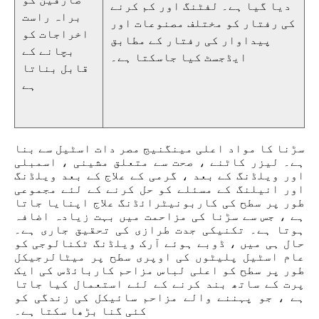
دیا گیا ہے۔ لفٹنگ اور کم کرنے
براہ راست
کی رفتار کو مختلف مصنوعات اور
اخراجات کو
پیداوار کی رفتار کے مطابق
بچانے کے
ایڈجسٹ کیا جاسکتا ہے۔
قابل بناتا
ہے
سڑنا کا مواد اعلی مینگنیج مصر دات اسٹیل سے بنا
ہے۔ لیزر کاٹنے ، صحت سے متعلق مشینی ، اسمبلی
اور ویلڈنگ کے بعد ، گرمی کے علاج کے بعد ویلڈنگ
اور انیلنگ کے مسئلے کو حل کرنے کے لئے مجموعی
طور پر سطح کی کاربونیٹرائڈنگ علاج اپنایا جاتا
ہے ، جس سے سڑنا کی مزاحمت میں بہت زیادہ اضافہ
ہوتا ہے۔ تکنیکی جدت طرازی کی تحقیق جاری ہے۔
حال ہی میں ، ڈوبے ہوئے آرک ویلڈنگ ٹکنالوجی کو
عام اسٹیل پلیٹوں کی اوپری سطح پر میٹالرجیکل
طور پر سطح کو اعلی لباس مزاحم کاربائڈس کی ایک
پرت کے ساتھ بند کرنے کے لئے استعمال کیا جاتا
ہے ، جو پہننے والے مزاحم سائیکل کی زندگی کو
کئی گنا بڑھا سکتا ہے۔