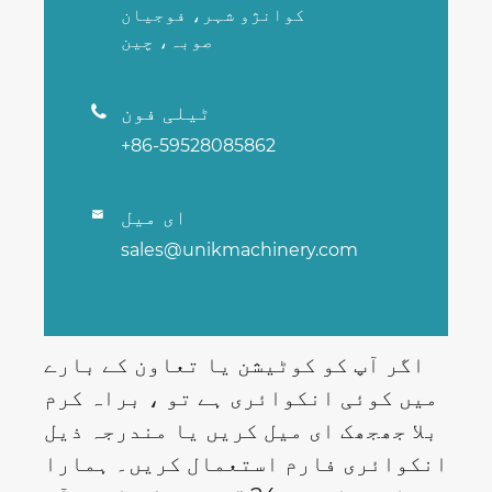
کوانژو شہر، فوجیان
صوبہ، چین
ٹیلی فون

+86-59528085862
ای میل

sales@unikmachinery.com
اگر آپ کو کوٹیشن یا تعاون کے بارے
میں کوئی انکوائری ہے تو ، براہ کرم
بلا جھجھک ای میل کریں یا مندرجہ ذیل
انکوائری فارم استعمال کریں۔ ہمارا