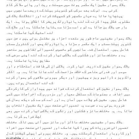
بلاک ہموار مشین ایک مکسر یونٹ میں سیمنٹ ، ریت اور پانی ملا کر کام
کرتی ہے۔ اس کے بعد مرکب کو کنویئر بیلٹ کے ذریعے سانچوں میں
پہنچایا جاتا ہے جہاں مکسچر کو کمپیکٹ کرنے اور انٹلاکنگ بلاک کی
مطلوبہ شکل پیدا کرنے کے لئے ہائیڈرولک پریشر کا اطلاق ہوتا ہے۔ ایک
بار جب بلاک بن جاتا ہے تو ، اسے سڑنا سے ہٹایا جاسکتا ہے اور علاج کے
لئے اسٹیک کیا جاسکتا ہے۔
بلاک ہموار مشینیں عام طور پر متعدد اجزاء پر مشتمل ہوتی ہیں ، جن میں
کنویر بیلٹ سسٹم ، ایک مکسر ، سڑنا ، ہائیڈرولک پمپ اور کنٹرول سسٹم
شامل ہیں۔ استعمال شدہ سانچوں کو مخصوص تعمیراتی تقاضوں پر منحصر
ہے ، مختلف سائز اور شکلوں کے بلاکس تیار کرنے کے لئے اپنی مرضی کے
مطابق بنایا جاسکتا ہے۔
بلاک ہموار مشین کے ذریعہ تیار کردہ بلاکس ان کی طاقت ، استحکام ، اور
موسم اور قدرتی عناصر کے خلاف مزاحمت کے لئے جانا جاتا ہے۔ وہ اکثر
واک ویز ، ڈرائیو ویز ، پیٹیوز اور دیگر بیرونی علاقوں کو ہموار کرنے
کے لئے استعمال ہوتے ہیں۔
بلاک ہموار مشین کو استعمال کرنے کے فوائد میں پیداوار کی کارکردگی
میں اضافہ ، مصنوعات کے مستقل معیار اور مزدوری کے اخراجات میں کمی
شامل ہیں۔ مشین کو چلانے میں آسان ہے اور اسے کم سے کم دیکھ بھال کی
ضرورت ہوتی ہے ، جس سے یہ تعمیراتی صنعت میں ایک مقبول انتخاب بن
جاتا ہے۔ یہ مختلف سائز ، شکلوں اور رنگوں کے بلاکس تیار کرنے میں بھی
لچک فراہم کرتا ہے۔
بلاک ہموار مشینیں مختلف ماڈلز اور سائز میں آتی ہیں تاکہ مختلف
تعمیراتی ضروریات کو پورا کیا جاسکے اور تعمیراتی صنعت میں افراد
اور کاروبار استعمال کرسکتے ہیں۔ وہ مختلف بیرونی ایپلی کیشنز کے ل
suitable موزوں اعلی معیار کے انٹلاکنگ بلاکس تیار کرنے کے لئے ایک