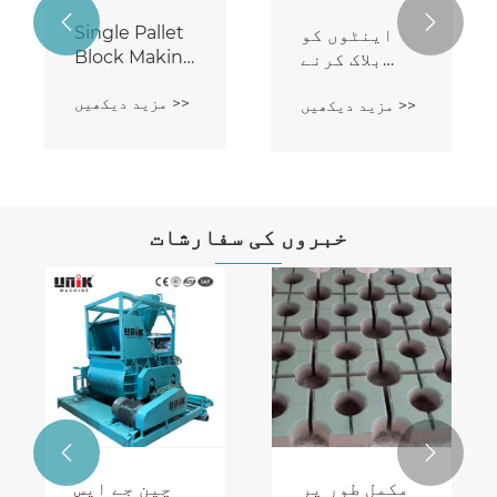


Single Pallet
اینٹوں کو
Block Making
بلاک کرنے
Machine
والی مشین
مزید دیکھیں >>
مزید دیکھیں >>
خبروں کی سفارشات


مکمل طور پر
چین جے ایس