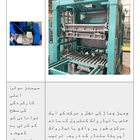
سیمنز موٹر:
اعلی
کارکردگی
کی سطح
چھیڑ چھاڑ کی نقل و حرکت کو ایک
توانائی کو
خاص ہائیڈرولک کنٹرول کے ساتھ
کم کرتی ہے
مرکزی طور پر واقع ہائیڈرولک
کھپت ،
آپریٹڈ سلنڈر کے ذریعہ ترتیب
صارفین کو