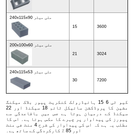
240x115x90 ملی میٹر
15
3600
200x100x60 ملی میٹر
21
3024
240x115x53 ملی میٹر
30
7200
کیو ٹی 6 15 ہائیڈرولک کنکریٹ پیور بلاک میکنگ
مشین کا پروڈکشن سائیکل ٹائم 18 سیکنڈ اور 22
سیکنڈ کے درمیان ہوتا ہے جس میں باقاعدگی سے
پیورز کی پیداوار پر چہرے کا مکس ہوتا ہے۔ اس کا
مطلب یہ ہے کہ اس کی پیداوار کی شرح 4 منٹ فی منٹ
اور 85 ٪ کارکردگی کے ساتھ ہے۔