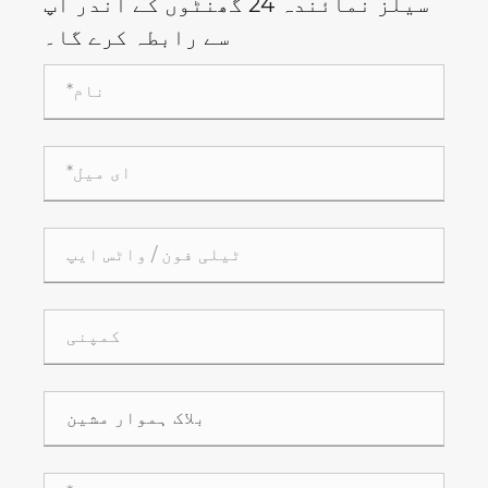
سیلز نمائندہ 24 گھنٹوں کے اندر آپ
سے رابطہ کرے گا۔