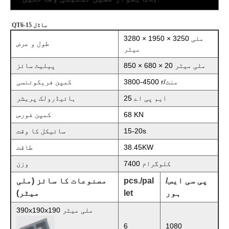
QT6-15 ماڈل
3280 × 1950 × 3250 ملی
طول و عرض
میٹر
850 × 680 × 20 ملی میٹر
پیلیٹ سائز
3800-4500 r/منٹ
کمپن فریکوئنسی
25 ایم پی اے
ہائیڈرولک پریشر
68 KN
کمپن فورس
15-20s
سائیکل کا وقت
38.45KW
طاقت
7400 کلوگرام
وزن
پی سی ایس/
pcs./pal
مصنوعات کا سائز (ملی
ہور
t
e
l
میٹر)
390x190x190 ملی میٹر
6
1080