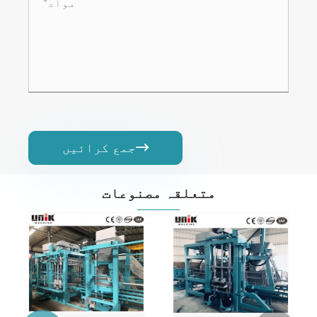
جمع کرائیں

متعلقہ مصنوعات