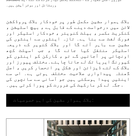
ورسٹائل اور موثر آپشن ہیں۔
بلاک ہموار مشین مکمل طور پر خودکار بلاک پروڈکشن
لائن میں درخواست دینے کے قابل ہے ، بیچ اسٹیشن ،
کنکریٹ مکسر ، بیلٹ کنویئر ، خودکار اسٹیکر اور
فورک لفٹ سے بنا ہے۔ تازہ اینٹوں سے اینٹوں کی
مشین سے باہر آئے گا اور بلاک کنویر کے ذریعہ
اسٹیکر منتقل کیا جائے گا ، جب اسپلٹ کچھ
اونچائی پر آجائیں گے تو ، کارکن کو اینٹوں کو
کیورنگ ایریا تک لے جانا چاہئے۔
مختلف پیورز اور
بلاک کے لئے ڈیزائن اور شکل پر انحصار کریں ، اصل
گھنٹہ پیداواری صلاحیت مختلف ہوتی ہے۔ اس سے
اینٹیں پیدا ہوسکتی ہیں جو آسانی سے سانچوں کی
جگہ لے کر مارکیٹ کی ضرورت کو پورا کرتی ہیں۔ .
بلاک ہموار مشین کی اہم خصوصیات: