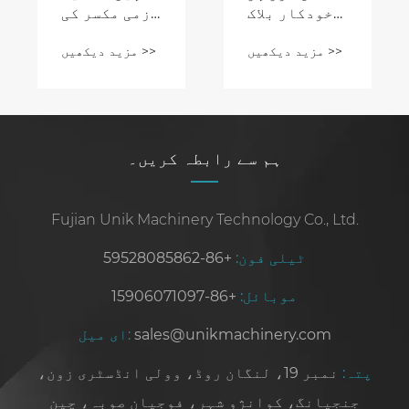
خودکار بلاک
لازمی مکسر کی
مشین:
خصوصیات کیا
مزید دیکھیں >>
مزید دیکھیں >>
تعمیراتی
ہیں؟
مواد کا حتمی
حل
ہم سے رابطہ کریں۔
Fujian Unik Machinery Technology Co., Ltd.
ٹیلی فون:
+86-59528085862
موبائل:
+86-15906071097
sales@unikmachinery.com
ای میل:
پتہ:
نمبر 19، لنگان روڈ، وولی انڈسٹری زون،
جنجیانگ، کوانژو شہر، فوجیان صوبہ، چین