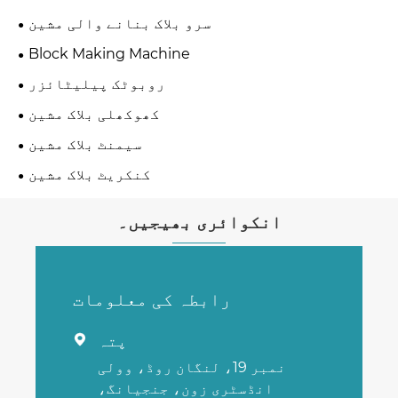
سرو بلاک بنانے والی مشین
Block Making Machine
روبوٹک پیلیٹائزر
کھوکھلی بلاک مشین
سیمنٹ بلاک مشین
کنکریٹ بلاک مشین
انکوائری بھیجیں۔
رابطہ کی معلومات
پتہ

نمبر 19، لنگان روڈ، وولی
انڈسٹری زون، جنجیانگ،