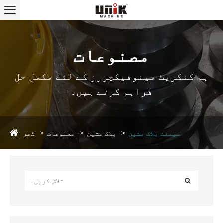
مصنوعات
ہم کنکریٹ مینوفیکچررز کے لئے مکمل حل
فراہم کرتے ہیں۔
گھر
سیمنٹ بلاک مشین
بلاک مشین
مصنوعات