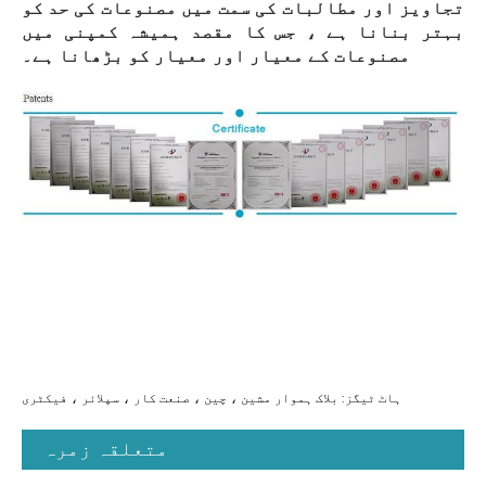
تجاویز اور مطالبات کی سمت میں مصنوعات کی حد کو
بہتر بنانا ہے ، جس کا مقصد ہمیشہ کمپنی میں
مصنوعات کے معیار اور معیار کو بڑھانا ہے۔
ہاٹ ٹیگز: بلاک ہموار مشین ، چین ، صنعت کار ، سپلائر ، فیکٹری
متعلقہ زمرہ