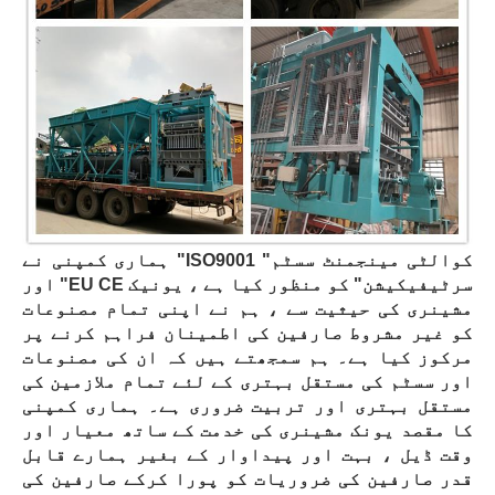
ہماری کمپنی نے "ISO9001 کوالٹی مینجمنٹ سسٹم"
اور "EU CE سرٹیفیکیشن" کو منظور کیا ہے ، یونیک
مشینری کی حیثیت سے ، ہم نے اپنی تمام مصنوعات
کو غیر مشروط صارفین کی اطمینان فراہم کرنے پر
مرکوز کیا ہے۔ ہم سمجھتے ہیں کہ ان کی مصنوعات
اور سسٹم کی مستقل بہتری کے لئے تمام ملازمین کی
مستقل بہتری اور تربیت ضروری ہے۔ ہماری کمپنی
کا مقصد یونک مشینری کی خدمت کے ساتھ معیار اور
وقت ڈیل ، بہت اور پیداوار کے بغیر ہمارے قابل
قدر صارفین کی ضروریات کو پورا کرکے صارفین کی